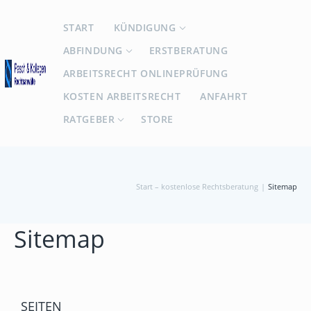
START
KÜNDIGUNG
ABFINDUNG
ERSTBERATUNG
ARBEITSRECHT ONLINEPRÜFUNG
KOSTEN ARBEITSRECHT
ANFAHRT
RATGEBER
STORE
Start – kostenlose Rechtsberatung
|
Sitemap
Sitemap
SEITEN