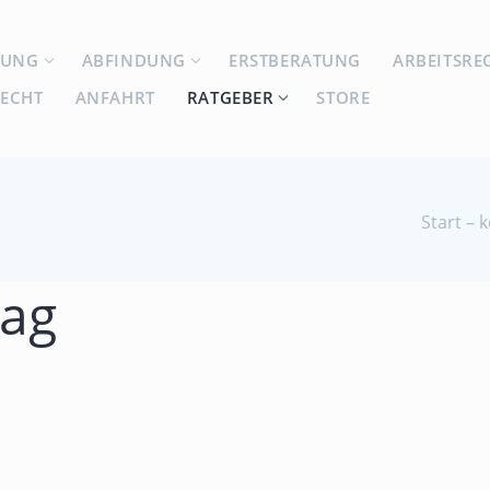
GUNG
ABFINDUNG
ERSTBERATUNG
ARBEITSRE
RECHT
ANFAHRT
RATGEBER
STORE
Start –
rag