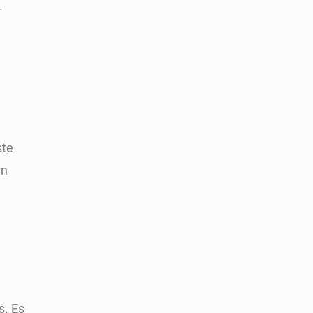
.
ste
en
s. Es