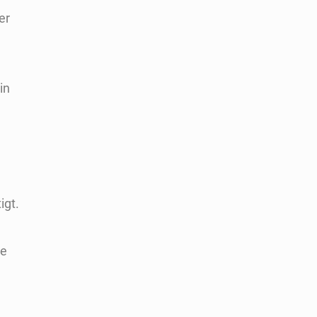
er
in
igt.
te