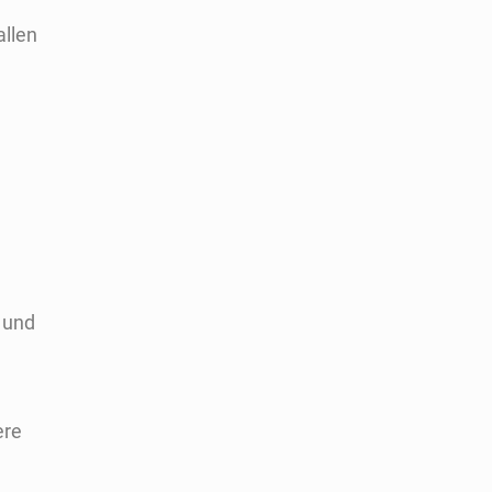
allen
 und
ere